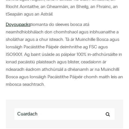
Ríocht Aontaithe, an Ghearmáin, an Bheilg, an Fhrainc, an
tSeapáin agus an Astráil.
Doyoupacks
tiomanta do sleeves bosca atá
neamhdhíobhálach don chomhshaol agus inbhuanaithe a
sholáthar agus a chur isteach. Tá ár Muinchille Bosca agus
Ionsáigh Pacáistithe Páipéir deimhnithe ag FSC agus
ISO9001. Ag baint úsáide as páipéar 100% in-athchúrsáilte in
ionad pacáistiú plaisteach agus blister, ceadaíonn ár
ndearadh éadrom athchúrsáil a dhéanamh ar na Muinchillí
Bosca agus Ionsáigh Pacáistithe Páipéir chomh maith leis an
mbosca seachtrach.