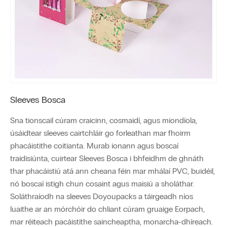
Sleeves Bosca
Sna tionscail cúram craicinn, cosmaidí, agus miondíola,
úsáidtear sleeves cairtchláir go forleathan mar fhoirm
phacáistithe coitianta. Murab ionann agus boscaí
traidisiúnta, cuirtear Sleeves Bosca i bhfeidhm de ghnáth
thar phacáistiú atá ann cheana féin mar mhálaí PVC, buidéil,
nó boscaí istigh chun cosaint agus maisiú a sholáthar.
Soláthraíodh na sleeves Doyoupacks a táirgeadh níos
luaithe ar an mórchóir do chliant cúram gruaige Eorpach,
mar réiteach pacáistithe saincheaptha, monarcha-dhíreach.