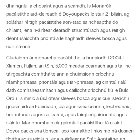
dhaingniú, a chosaint agus a scaradh. Is Monaróir
pacáistithe ard-deireadh é Doyoupacks le stair 21 bliain, ag
soláthar réitigh pacáistithe aon-stad saincheaptha do
chliaint, lena n-áirítear dearadh struchtúrach agus réitigh
déantúsaíochta priontála le haghaidh sleeves bosca agus
cuir isteach.
Clúdaíonn ár monarcha pacáistithe, a bunaíodh i 2004 i
Xiamen, Fujian, an tSín, 5,000 méadar cearnach agus tá líne
táirgeachta comhtháite ann a chuimsíonn críochnú
réamhphreasa, priontála agus iar-phreasa, ag cinntiú rialú
dath comhsheasmhach agus cáilíocht críochnú fiú le Bulc
Ordú. is minic a úsáidtear sleeves bosca agus cuir isteach i
gcosmaidí ard-deireadh, bia agus sneaiceanna, leictreonaic,
bronntanais agus só-earraí, agus táirgí cógaisíochta agus
sláinte. Mar onnmhaireoir gairmiúil pacáistithe, tá cliaint
Doyoupacks sna tionscail seo lonnaithe i níos mó ná dosaen
tíortha agus réigiúin, lena n-áirítear na Stáit Aontaithe, an