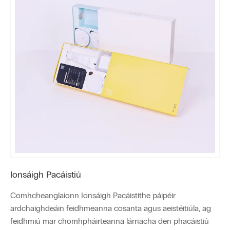
Ionsáigh Pacáistiú
Comhcheanglaíonn Ionsáigh Pacáistithe páipéir
ardchaighdeáin feidhmeanna cosanta agus aeistéitiúla, ag
feidhmiú mar chomhpháirteanna lárnacha den phacáistiú