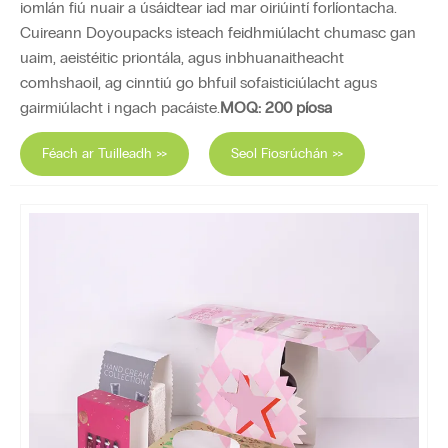
iomlán fiú nuair a úsáidtear iad mar oiriúintí forlíontacha.
Cuireann Doyoupacks isteach feidhmiúlacht chumasc gan
uaim, aeistéitic priontála, agus inbhuanaitheacht
comhshaoil, ag cinntiú go bhfuil sofaisticiúlacht agus
gairmiúlacht i ngach pacáiste.
MOQ: 200 píosa
Féach ar Tuilleadh >>
Seol Fiosrúchán >>