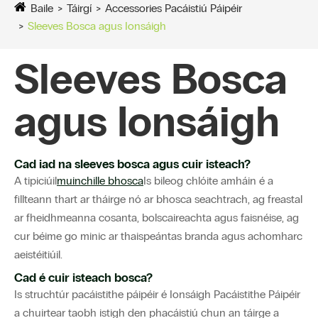
Baile
Táirgí
Accessories Pacáistiú Páipéir
Sleeves Bosca agus Ionsáigh
Sleeves Bosca
agus Ionsáigh
Cad iad na sleeves bosca agus cuir isteach?
A tipiciúil
muinchille bhosca
Is bileog chlóite amháin é a
fillteann thart ar tháirge nó ar bhosca seachtrach, ag freastal
ar fheidhmeanna cosanta, bolscaireachta agus faisnéise, ag
cur béime go minic ar thaispeántas branda agus achomharc
aeistéitiúil.
Cad é cuir isteach bosca?
Is struchtúr pacáistithe páipéir é Ionsáigh Pacáistithe Páipéir
a chuirtear taobh istigh den phacáistiú chun an táirge a