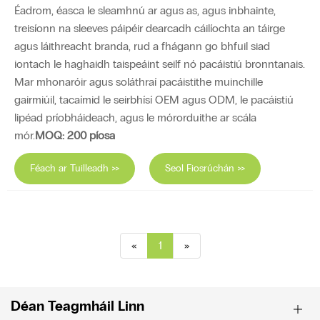
Éadrom, éasca le sleamhnú ar agus as, agus inbhainte,
treisíonn na sleeves páipéir dearcadh cáilíochta an táirge
agus láithreacht branda, rud a fhágann go bhfuil siad
iontach le haghaidh taispeáint seilf nó pacáistiú bronntanais.
Mar mhonaróir agus soláthraí pacáistithe muinchille
gairmiúil, tacaímid le seirbhísí OEM agus ODM, le pacáistiú
lipéad príobháideach, agus le mórorduithe ar scála
mór.
MOQ: 200 píosa
Féach ar Tuilleadh >>
Seol Fiosrúchán >>
«
1
»
Déan Teagmháil Linn