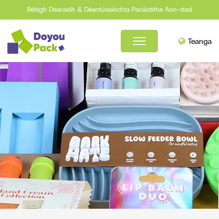
Réitigh Dearaidh & Déantúsaíochta Pacáistithe Aon-stad
Teanga