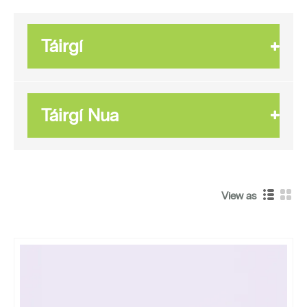
Táirgí
Táirgí Nua
View as