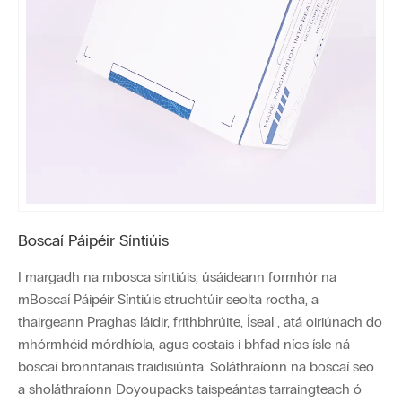
Boscaí Páipéir Síntiúis
I margadh na mbosca síntiúis, úsáideann formhór na
mBoscaí Páipéir Síntiúis struchtúir seolta roctha, a
thairgeann Praghas láidir, frithbhrúite, Íseal , atá oiriúnach do
mhórmhéid mórdhíola, agus costais i bhfad níos ísle ná
boscaí bronntanais traidisiúnta. Soláthraíonn na boscaí seo
a sholáthraíonn Doyoupacks taispeántas tarraingteach ó