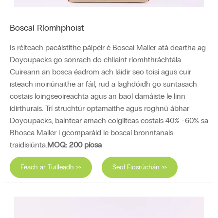
Boscaí Ríomhphoist
Is réiteach pacáistithe páipéir é Boscaí Mailer atá deartha ag
Doyoupacks go sonrach do chliaint ríomhthráchtála.
Cuireann an bosca éadrom ach láidir seo toisí agus cuir
isteach inoiriúnaithe ar fáil, rud a laghdóidh go suntasach
costais loingseoireachta agus an baol damáiste le linn
idirthurais. Trí struchtúr optamaithe agus roghnú ábhar
Doyoupacks, baintear amach coigilteas costais 40% -60% sa
Bhosca Mailer i gcomparáid le boscaí bronntanais
traidisiúnta.
MOQ: 200 píosa
Féach ar Tuilleadh >>
Seol Fiosrúchán >>