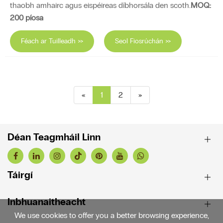
thaobh amhairc agus eispéireas díbhorsála den scoth.
MOQ:
200 píosa
Féach ar Tuilleadh >>
Seol Fiosrúchán >>
«
1
2
»
Déan Teagmháil Linn
Táirgí
Inbhuanaitheacht
We use cookies to offer you a better browsing experience,