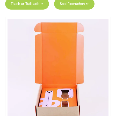
Féach ar Tuilleadh >>
Seol Fiosrúchán >>