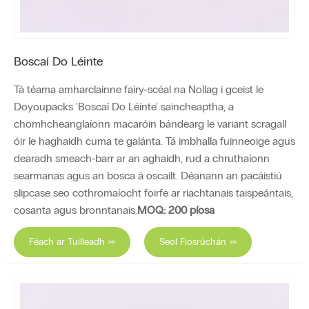
Boscaí Do Léinte
Tá téama amharclainne fairy-scéal na Nollag i gceist le
Doyoupacks 'Boscaí Do Léinte' saincheaptha, a
chomhcheanglaíonn macaróin bándearg le variant scragall
óir le haghaidh cuma te galánta. Tá imbhalla fuinneoige agus
dearadh smeach-barr ar an aghaidh, rud a chruthaíonn
searmanas agus an bosca á oscailt. Déanann an pacáistiú
slipcase seo cothromaíocht foirfe ar riachtanais taispeántais,
cosanta agus bronntanais.
MOQ: 200 píosa
Féach ar Tuilleadh >>
Seol Fiosrúchán >>