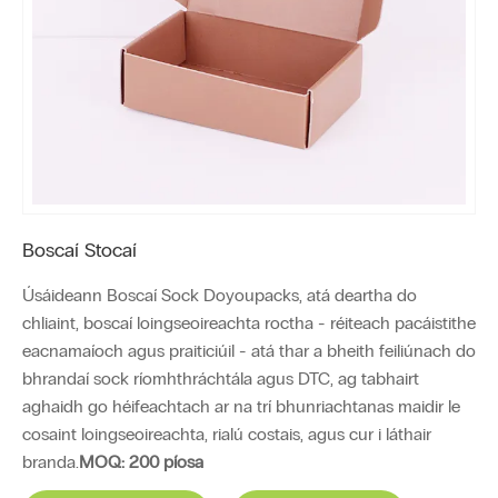
Boscaí Stocaí
Úsáideann Boscaí Sock Doyoupacks, atá deartha do
chliaint, boscaí loingseoireachta roctha - réiteach pacáistithe
eacnamaíoch agus praiticiúil - atá thar a bheith feiliúnach do
bhrandaí sock ríomhthráchtála agus DTC, ag tabhairt
aghaidh go héifeachtach ar na trí bhunriachtanas maidir le
cosaint loingseoireachta, rialú costais, agus cur i láthair
branda.
MOQ: 200 píosa