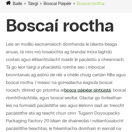
Baile
Táirgí
Boscaí Páipéir
Boscaí roctha
Boscaí roctha
Leis an moilliú eacnamaíoch domhanda le blianta beaga
anuas, tá níos mó tosaíochta ag brandaí móra laghdú
costais agus éifeachtúlacht maidir le pacáistiú a cheannach.
Tá go leor táirgí a phacáistiú roimhe seo i mboscaí
bronntanais ag aistriú de réir a chéile chuig cartáin fillte agus
boscaí roctha. I measc na gcineálacha éagsúla boscaí
rocach, dírímid go príomha ar
bosca páipéar síntiúis
tá
, boscaí
ríomhthráchtála, agus boscaí seoltaí. Glactar go forleathan
leis na formáidí pacáistithe seo agus léiríonn siad an treocht
pacáistithe atá ag teacht chun cinn. Tugann Doyoupacks
Packaging Factory 20 bliain de shaineolas i ndéantúsaíocht
pacáistithe beachtas, le fréamhacha domhain in earnáil na