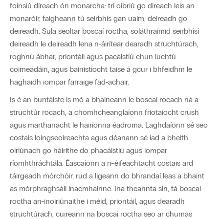
foinsiú díreach ón monarcha: trí oibriú go díreach leis an
monaróir, faigheann tú seirbhís gan uaim, deireadh go
deireadh. Sula seoltar boscaí roctha, soláthraímid seirbhísí
deireadh le deireadh lena n-áirítear dearadh struchtúrach,
roghnú ábhar, priontáil agus pacáistiú chun luchtú
coimeádáin, agus bainistíocht taise á gcur i bhfeidhm le
haghaidh iompar farraige fad-achair.
Is é an buntáiste is mó a bhaineann le boscaí rocach ná a
struchtúr rocach, a chomhcheanglaíonn friotaíocht crush
agus marthanacht le hairíonna éadroma. Laghdaíonn sé seo
costais loingseoireachta agus déanann sé iad a bheith
oiriúnach go háirithe do phacáistiú agus iompar
ríomhthráchtála. Éascaíonn a n-éifeachtacht costais ard
táirgeadh mórchóir, rud a ligeann do bhrandaí leas a bhaint
as mórphraghsáil inacmhainne. Ina theannta sin, tá boscaí
roctha an-inoiriúnaithe i méid, priontáil, agus dearadh
struchtúrach, cuireann na boscaí roctha seo ar chumas