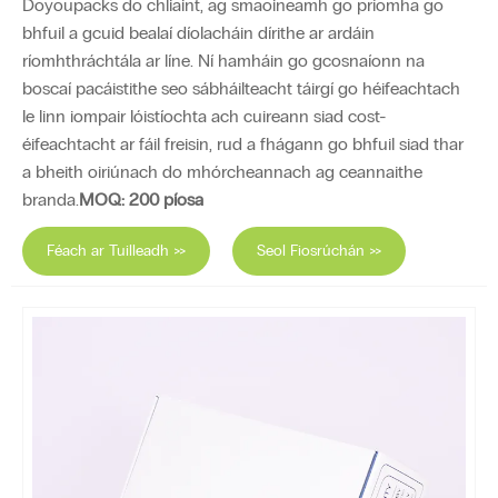
Doyoupacks do chliaint, ag smaoineamh go príomha go
bhfuil a gcuid bealaí díolacháin dírithe ar ardáin
ríomhthráchtála ar líne. Ní hamháin go gcosnaíonn na
boscaí pacáistithe seo sábháilteacht táirgí go héifeachtach
le linn iompair lóistíochta ach cuireann siad cost-
éifeachtacht ar fáil freisin, rud a fhágann go bhfuil siad thar
a bheith oiriúnach do mhórcheannach ag ceannaithe
branda.
MOQ: 200 píosa
Féach ar Tuilleadh >>
Seol Fiosrúchán >>