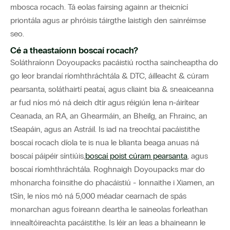
mbosca rocach. Tá eolas fairsing againn ar theicnící
priontála agus ar phróisis táirgthe laistigh den sainréimse
seo.
Cé a theastaíonn boscaí rocach?
Soláthraíonn Doyoupacks pacáistiú roctha saincheaptha do
go leor brandaí ríomhthráchtála & DTC, áilleacht & cúram
pearsanta, soláthairtí peataí, agus cliaint bia & sneaiceanna
ar fud níos mó ná deich dtír agus réigiún lena n-áirítear
Ceanada, an RA, an Ghearmáin, an Bheilg, an Fhrainc, an
tSeapáin, agus an Astráil. Is iad na treochtaí pacáistithe
boscaí rocach díola te is nua le blianta beaga anuas ná
boscaí páipéir síntiúis,
boscaí poist cúram pearsanta
, agus
boscaí ríomhthráchtála. Roghnaigh Doyoupacks mar do
mhonarcha foinsithe do phacáistiú - lonnaithe i Xiamen, an
tSín, le níos mó ná 5,000 méadar cearnach de spás
monarchan agus foireann deartha le saineolas forleathan
innealtóireachta pacáistithe. Is léir an leas a bhaineann le