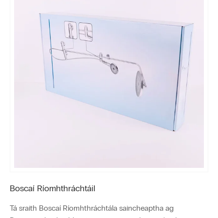
Boscaí Ríomhthráchtáil
Tá sraith Boscaí Ríomhthráchtála saincheaptha ag