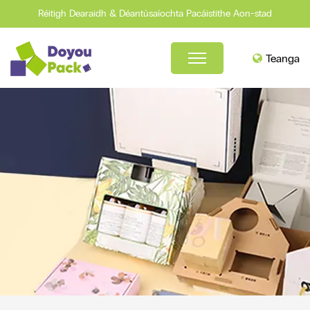
Réitigh Dearaidh & Déantúsaíochta Pacáistithe Aon-stad
Teanga